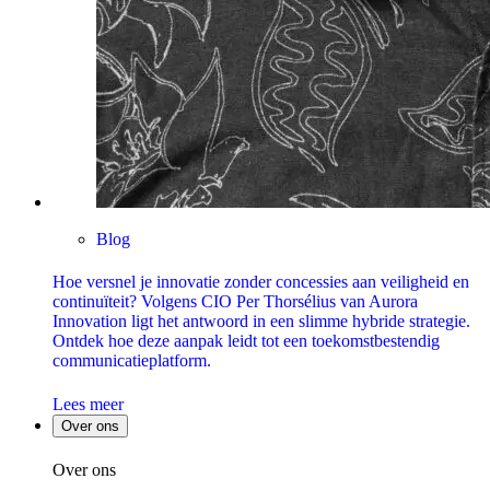
Blog
Hoe versnel je innovatie zonder concessies aan veiligheid en
continuïteit? Volgens CIO Per Thorsélius van Aurora
Innovation ligt het antwoord in een slimme hybride strategie.
Ontdek hoe deze aanpak leidt tot een toekomstbestendig
communicatieplatform.
Lees meer
Over ons
Over ons