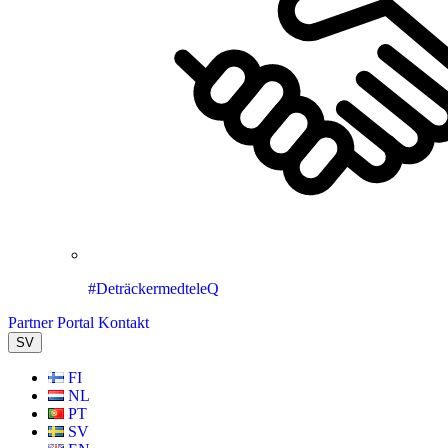
#DeträckermedteleQ
Partner Portal
Kontakt
SV
FI
NL
PT
SV