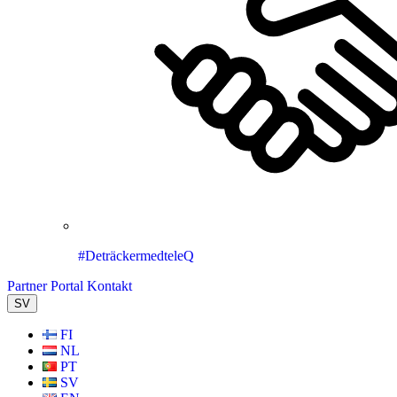
#DeträckermedteleQ
Partner Portal
Kontakt
SV
FI
NL
PT
SV