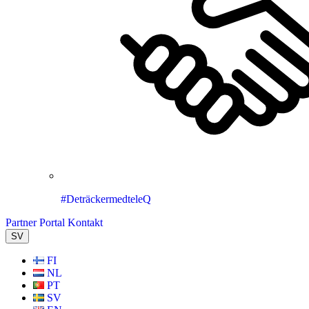
#DeträckermedteleQ
Partner Portal
Kontakt
SV
FI
NL
PT
SV