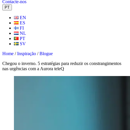
Contacte-nos
PT
EN
ES
FI
NL
PT
SV
Home
/
Inspiração
/
Blogue
Chegou o inverno. 5 estratégias para reduzir os constrangimentos
nas urgências com a Aurora teleQ