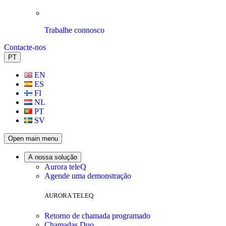
Trabalhe connosco
Contacte-nos
PT
EN
ES
FI
NL
PT
SV
Open main menu
A nossa solução
Aurora teleQ
Agende uma demonstração
AURORA TELEQ
Retorno de chamada programado
Chamadas Duo