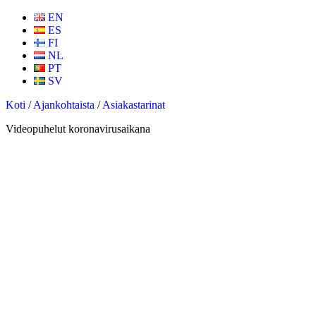
EN
ES
FI
NL
PT
SV
Koti
/
Ajankohtaista
/
Asiakastarinat
Videopuhelut koronavirusaikana