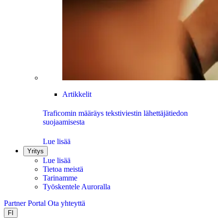
Artikkelit
Traficomin määräys tekstiviestin lähettäjätiedon
suojaamisesta
Lue lisää
Yritys
Lue lisää
Tietoa meistä
Tarinamme
Työskentele Auroralla
Partner Portal
Ota yhteyttä
FI