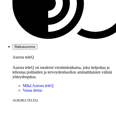
Ratkaisumme
Aurora teleQ
Aurora teleQ on moderni viestintäratkaisu, joka helpottaa ja
tehostaa potilaiden ja terveydenhuollon ammattilaisten välistä
yhteydenpitoa.
Mikä Aurora teleQ
Varaa demo
AURORA TELEQ