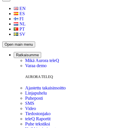
EN
ES
FI
NL
PT
SV
Open main menu
Ratkaisumme
Mikä Aurora teleQ
Varaa demo
AURORA TELEQ
Ajastettu takaisinsoitto
Linjapuhelu
Puheposti
SMS
Video
Tiedostonjako
teleQ Raportit
Puhe tekstiksi