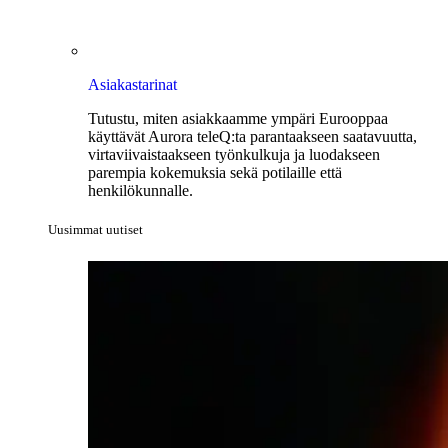
Asiakastarinat
Tutustu, miten asiakkaamme ympäri Eurooppaa
käyttävät Aurora teleQ:ta parantaakseen saatavuutta,
virtaviivaistaakseen työnkulkuja ja luodakseen
parempia kokemuksia sekä potilaille että
henkilökunnalle.
Uusimmat uutiset