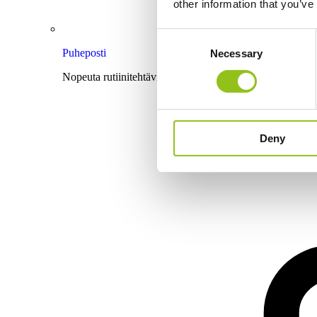
other information that you’ve
Consent
Puheposti
Necessary
Selection
Nopeuta rutiinitehtäviä ääniviestillä saamiesi esitietojen a
Deny