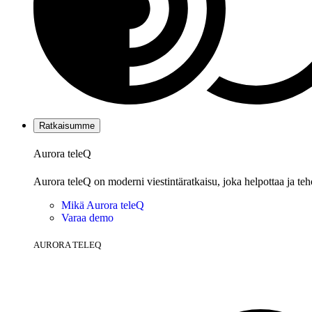
Ratkaisumme
Aurora teleQ
Aurora teleQ on moderni viestintäratkaisu, joka helpottaa ja teh
Mikä Aurora teleQ
Varaa demo
AURORA TELEQ