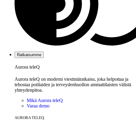
Ratkaisumme
Aurora teleQ
Aurora teleQ on moderni viestintäratkaisu, joka helpottaa ja
tehostaa potilaiden ja terveydenhuollon ammattilaisten välistä
yhteydenpitoa.
Mikä Aurora teleQ
Varaa demo
AURORA TELEQ