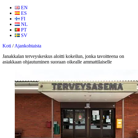
EN
ES
FI
NL
PT
SV
Koti
/
Ajankohtaista
Janakkalan terveyskeskus aloitti kokeilun, jonka tavoitteena on
asiakkaan ohjautuminen suoraan oikealle ammattilaiselle