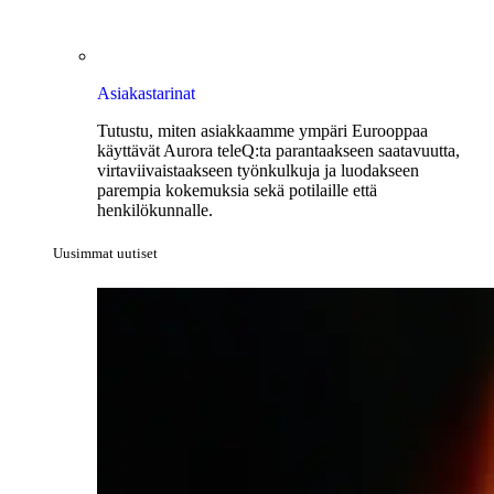
Asiakastarinat
Tutustu, miten asiakkaamme ympäri Eurooppaa
käyttävät Aurora teleQ:ta parantaakseen saatavuutta,
virtaviivaistaakseen työnkulkuja ja luodakseen
parempia kokemuksia sekä potilaille että
henkilökunnalle.
Uusimmat uutiset