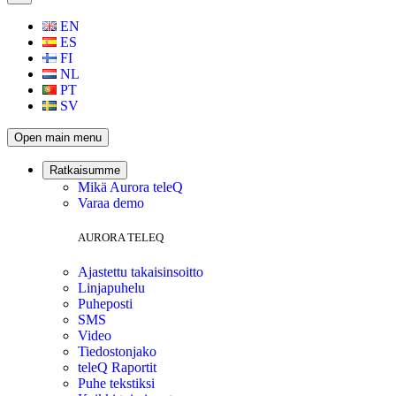
EN
ES
FI
NL
PT
SV
Open main menu
Ratkaisumme
Mikä Aurora teleQ
Varaa demo
AURORA TELEQ
Ajastettu takaisinsoitto
Linjapuhelu
Puheposti
SMS
Video
Tiedostonjako
teleQ Raportit
Puhe tekstiksi