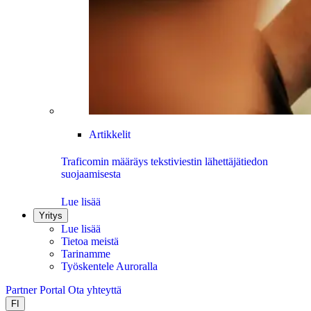
Artikkelit
Traficomin määräys tekstiviestin lähettäjätiedon
suojaamisesta
Lue lisää
Yritys
Lue lisää
Tietoa meistä
Tarinamme
Työskentele Auroralla
Partner Portal
Ota yhteyttä
FI