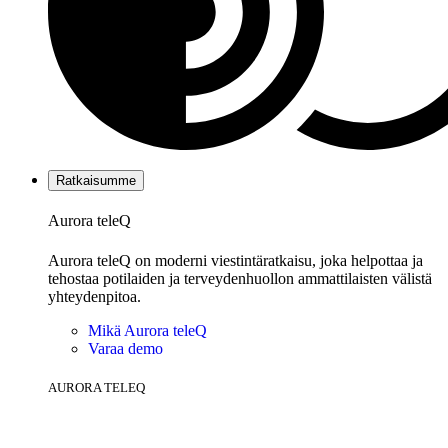
Ratkaisumme
Aurora teleQ
Aurora teleQ on moderni viestintäratkaisu, joka helpottaa ja
tehostaa potilaiden ja terveydenhuollon ammattilaisten välistä
yhteydenpitoa.
Mikä Aurora teleQ
Varaa demo
AURORA TELEQ