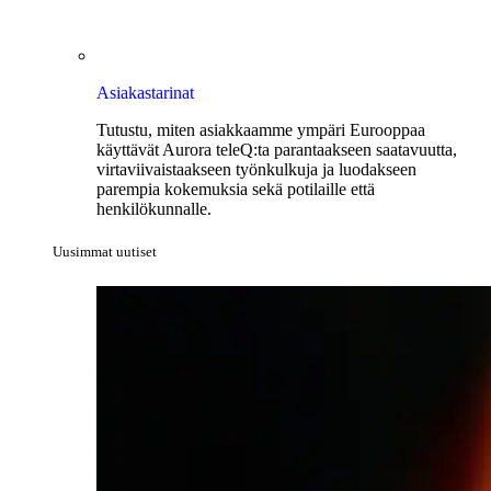
Asiakastarinat
Tutustu, miten asiakkaamme ympäri Eurooppaa
käyttävät Aurora teleQ:ta parantaakseen saatavuutta,
virtaviivaistaakseen työnkulkuja ja luodakseen
parempia kokemuksia sekä potilaille että
henkilökunnalle.
Uusimmat uutiset