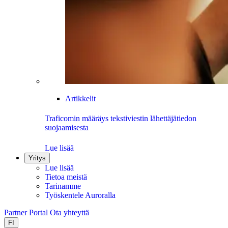
Artikkelit
Traficomin määräys tekstiviestin lähettäjätiedon
suojaamisesta
Lue lisää
Yritys
Lue lisää
Tietoa meistä
Tarinamme
Työskentele Auroralla
Partner Portal
Ota yhteyttä
FI