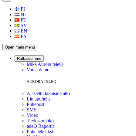
FI
NL
PT
SV
EN
ES
Open main menu
Ratkaisumme
Mikä Aurora teleQ
Varaa demo
AURORA TELEQ
Ajastettu takaisinsoitto
Linjapuhelu
Puheposti
SMS
Video
Tiedostonjako
teleQ Raportit
Puhe tekstiksi