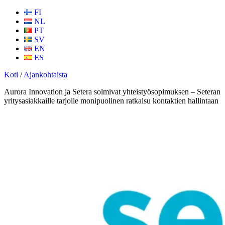
FI
NL
PT
SV
EN
ES
Koti
/
Ajankohtaista
Aurora Innovation ja Setera solmivat yhteistyösopimuksen – Seteran
yritysasiakkaille tarjolle monipuolinen ratkaisu kontaktien hallintaan