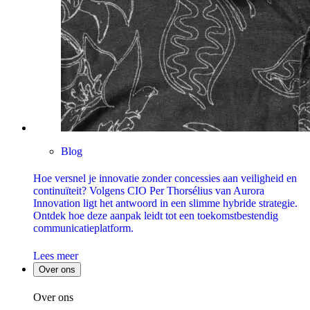
Blog
Hoe versnel je innovatie zonder concessies aan veiligheid en
continuïteit? Volgens CIO Per Thorsélius van Aurora
Innovation ligt het antwoord in een slimme hybride strategie.
Ontdek hoe deze aanpak leidt tot een toekomstbestendig
communicatieplatform.
Lees meer
Over ons
Over ons