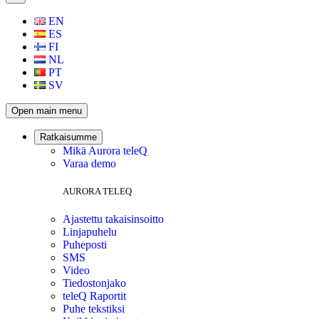
EN
ES
FI
NL
PT
SV
Open main menu
Ratkaisumme
Mikä Aurora teleQ
Varaa demo
AURORA TELEQ
Ajastettu takaisinsoitto
Linjapuhelu
Puheposti
SMS
Video
Tiedostonjako
teleQ Raportit
Puhe tekstiksi