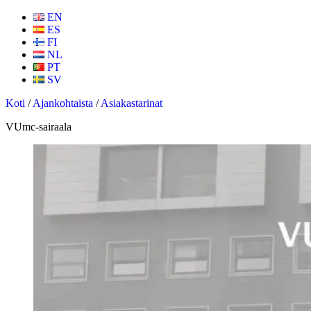
EN
ES
FI
NL
PT
SV
Koti
/
Ajankohtaista
/
Asiakastarinat
VUmc-sairaala