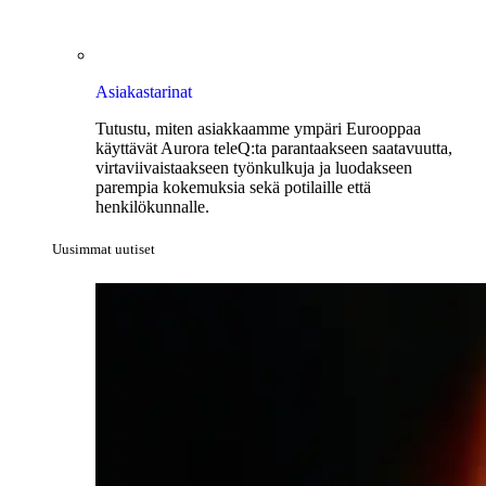
Asiakastarinat
Tutustu, miten asiakkaamme ympäri Eurooppaa
käyttävät Aurora teleQ:ta parantaakseen saatavuutta,
virtaviivaistaakseen työnkulkuja ja luodakseen
parempia kokemuksia sekä potilaille että
henkilökunnalle.
Uusimmat uutiset