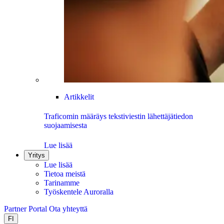
Artikkelit
Traficomin määräys tekstiviestin lähettäjätiedon
suojaamisesta
Lue lisää
Yritys
Lue lisää
Tietoa meistä
Tarinamme
Työskentele Auroralla
Partner Portal
Ota yhteyttä
FI