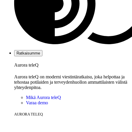
Ratkaisumme
Aurora teleQ
Aurora teleQ on moderni viestintäratkaisu, joka helpottaa ja
tehostaa potilaiden ja terveydenhuollon ammattilaisten välistä
yhteydenpitoa.
Mikä Aurora teleQ
Varaa demo
AURORA TELEQ