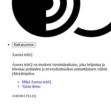
Ratkaisumme
Aurora teleQ
Aurora teleQ on moderni viestintäratkaisu, joka helpottaa ja
tehostaa potilaiden ja terveydenhuollon ammattilaisten välistä
yhteydenpitoa.
Mikä Aurora teleQ
Varaa demo
AURORA TELEQ