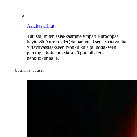
Asiakastarinat
Tutustu, miten asiakkaamme ympäri Eurooppaa
käyttävät Aurora teleQ:ta parantaakseen saatavuutta,
virtaviivaistaakseen työnkulkuja ja luodakseen
parempia kokemuksia sekä potilaille että
henkilökunnalle.
Uusimmat uutiset