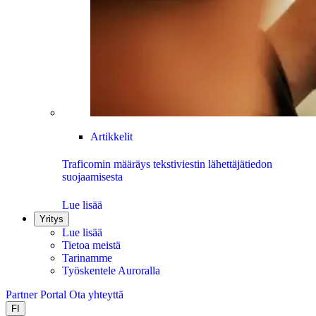
Artikkelit
Traficomin määräys tekstiviestin lähettäjätiedon
suojaamisesta
Lue lisää
Yritys
Lue lisää
Tietoa meistä
Tarinamme
Työskentele Auroralla
Partner Portal
Ota yhteyttä
FI