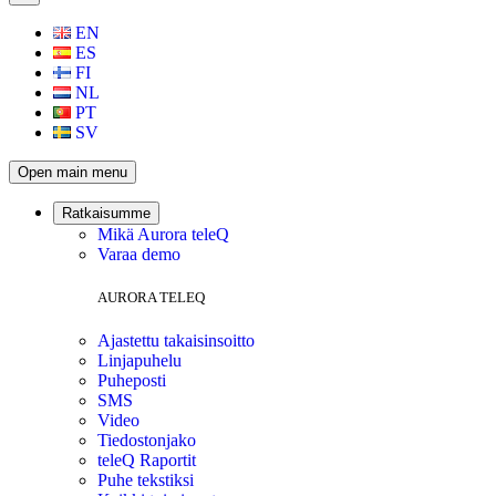
EN
ES
FI
NL
PT
SV
Open main menu
Ratkaisumme
Mikä Aurora teleQ
Varaa demo
AURORA TELEQ
Ajastettu takaisinsoitto
Linjapuhelu
Puheposti
SMS
Video
Tiedostonjako
teleQ Raportit
Puhe tekstiksi