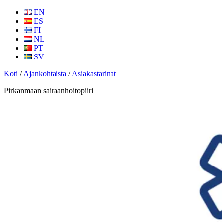
EN
ES
FI
NL
PT
SV
Koti
/
Ajankohtaista
/
Asiakastarinat
Pirkanmaan sairaanhoitopiiri