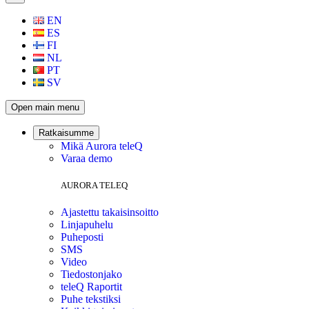
EN
ES
FI
NL
PT
SV
Open main menu
Ratkaisumme
Mikä Aurora teleQ
Varaa demo
AURORA TELEQ
Ajastettu takaisinsoitto
Linjapuhelu
Puheposti
SMS
Video
Tiedostonjako
teleQ Raportit
Puhe tekstiksi