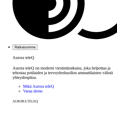
Ratkaisumme
Aurora teleQ
Aurora teleQ on moderni viestintäratkaisu, joka helpottaa ja
tehostaa potilaiden ja terveydenhuollon ammattilaisten välistä
yhteydenpitoa.
Mikä Aurora teleQ
Varaa demo
AURORA TELEQ