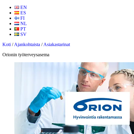
EN
ES
FI
NL
PT
SV
Koti
/
Ajankohtaista
/
Asiakastarinat
Orionin työterveysasema