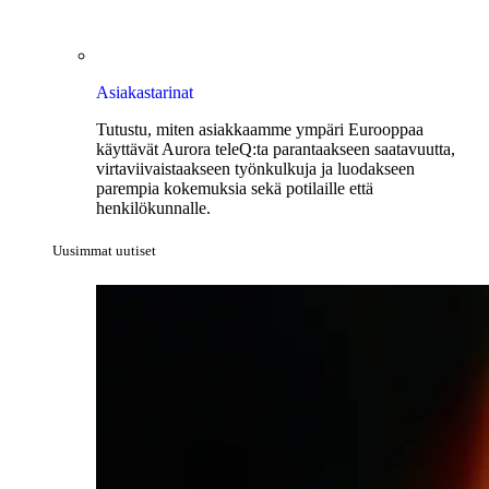
Asiakastarinat
Tutustu, miten asiakkaamme ympäri Eurooppaa
käyttävät Aurora teleQ:ta parantaakseen saatavuutta,
virtaviivaistaakseen työnkulkuja ja luodakseen
parempia kokemuksia sekä potilaille että
henkilökunnalle.
Uusimmat uutiset