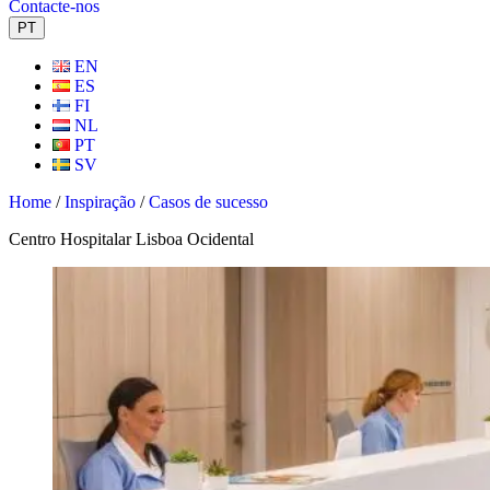
Contacte-nos
PT
EN
ES
FI
NL
PT
SV
Home
/
Inspiração
/
Casos de sucesso
Centro Hospitalar Lisboa Ocidental