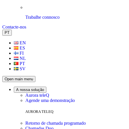
Trabalhe connosco
Contacte-nos
PT
EN
ES
FI
NL
PT
SV
Open main menu
A nossa solução
Aurora teleQ
Agende uma demonstração
AURORA TELEQ
Retorno de chamada programado
Chamadas Duo