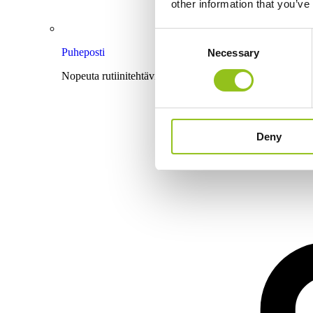
other information that you’ve
Consent
Puheposti
Necessary
Selection
Nopeuta rutiinitehtäviä ääniviestillä saamiesi esitietojen a
Deny