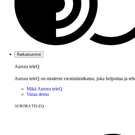
Ratkaisumme
Aurora teleQ
Aurora teleQ on moderni viestintäratkaisu, joka helpottaa ja teh
Mikä Aurora teleQ
Varaa demo
AURORA TELEQ